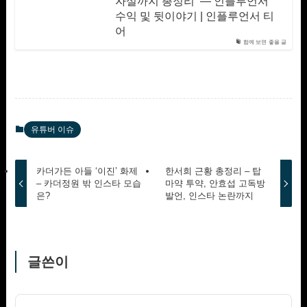
자설까지 총정리 — 인플루언서
수익 및 뒷이야기 | 인플루언서 티
어
함께 보면 좋을 글
유튜버 이슈
카더가든 아들 ‘이진’ 화제
한서희 근황 총정리 – 탑
– 카더정원 밖 인스타 모습
마약 투약, 안효섭 고독방
은?
발언, 인스타 논란까지
글쓴이